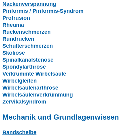
Nackenverspannung
Piriformis / Piriformis-Syndrom
Protrusion
Rheuma
Rückenschmerzen
Rundrücken
Schulterschmerzen
Skoliose
Spinalkanalstenose
Spondylarthrose
Verkrümmte Wirbelsäule
Wirbelgleiten
Wirbelsäulenarthrose
Wirbelsäulenverkrümmung
Zervikalsyndrom
Mechanik und Grundlagenwissen
Bandscheibe