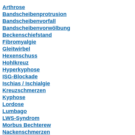
Arthrose
Bandscheibenprotrusion
Bandscheibenvorfall
Bandscheibenvorwölbung
Beckenschiefstand
Fibromyalgie
Gleitwirbel
Hexenschuss
Hohlkreuz
Hyperkyphose
ISG-Blockade
Ischias / Ischialgie
Kreuzschmerzen
Kyphose
Lordose
Lumbago
LWS-Syndrom
Morbus Bechterew
Nackenschmerzen