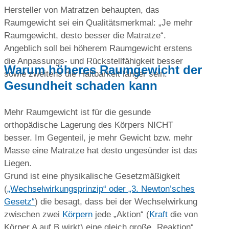
Hersteller von Matratzen behaupten, das
Raumgewicht sei ein Qualitätsmerkmal: „Je mehr
Raumgewicht, desto besser die Matratze“.
Angeblich soll bei höherem Raumgewicht erstens
die Anpassungs- und Rückstellfähigkeit besser
Warum höheres Raumgewicht der
sowie zweitens die Haltbarkeit länger sein.
Gesundheit schaden kann
Mehr Raumgewicht ist für die gesunde
orthopädische Lagerung des Körpers NICHT
besser. Im Gegenteil, je mehr Gewicht bzw. mehr
Masse eine Matratze hat desto ungesünder ist das
Liegen.
Grund ist eine physikalische Gesetzmäßigkeit
(
„Wechselwirkungsprinzip“ oder „3. Newton’sches
Gesetz“
) die besagt, dass bei der Wechselwirkung
zwischen zwei
Körpern
jede „Aktion“ (
Kraft
die von
Körper A auf B wirkt) eine gleich große „Reaktion“