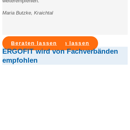
weiterempfehlen.
Maria Butzke,
Kraichtal
Kostenlos beraten lassen
Beraten lassen
ERGOFIT wird von Fachverbänden
empfohlen