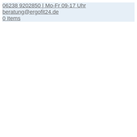
06238 9202850 | Mo-Fr 09-17 Uhr
beratung@ergofit24.de
0 Items