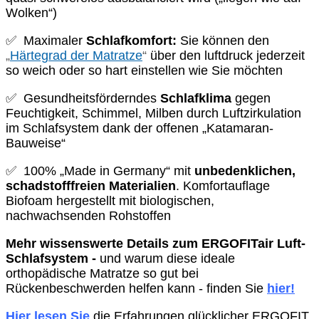
Wolken“)
✅ Maximaler
Schlafkomfort:
Sie können den
„
Härtegrad der Matratze
“
über den luftdruck jederzeit
so weich oder so hart einstellen wie Sie möchten
✅ Gesundheitsförderndes
Schlafklima
gegen
Feuchtigkeit, Schimmel, Milben durch Luftzirkulation
im Schlafsystem dank der offenen „Katamaran-
Bauweise“
✅ 100% „Made in Germany“ mit
unbedenklichen,
schadstofffreien Materialien
. Komfortauflage
Biofoam hergestellt mit biologischen,
nachwachsenden Rohstoffen
Mehr wissenswerte Details zum ERGOFITair Luft-
Schlafsystem -
und warum diese ideale
orthopädische Matratze so gut bei
Rückenbeschwerden helfen kann - finden Sie
hier!
Hier lesen Sie
die Erfahrungen glücklicher ERGOFIT