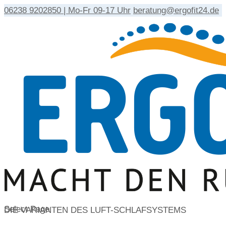
06238 9202850 | Mo-Fr 09-17 Uhr
beratung@ergofit24.de
Select Page
DIE VARIANTEN DES LUFT-SCHLAFSYSTEMS