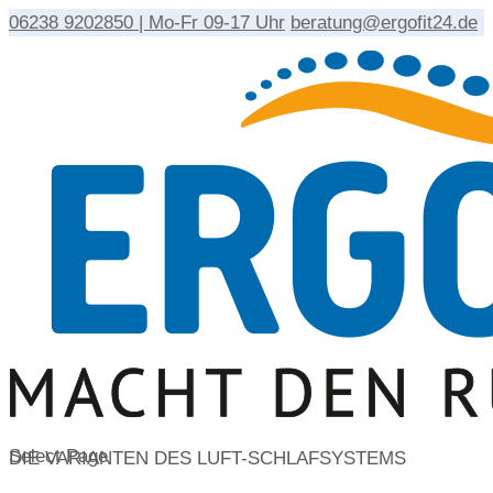
06238 9202850 | Mo-Fr 09-17 Uhr
beratung@ergofit24.de
Select Page
DIE VARIANTEN DES LUFT-SCHLAFSYSTEMS