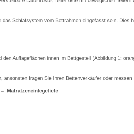
rstellbare Lattenroste, Tellerroste mit beweglichen Tellern 
te das Schlafsystem vom Bettrahmen eingefasst sein. Dies h
d den Auflageflächen innen im Bettgestell (Abbildung 1: oran
an, ansonsten fragen Sie Ihren Bettenverkäufer oder messen S
 = Matratzeneinlegetiefe