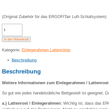
(Original Zubehör für das ERGOFITair Luft-Schlafsystem)
Einlegerahmen
starr
für
In den Warenkorb
orthopädische
Kategorie:
Einlegerahmen Lattenröste
Matratze
ERGOFITair
Beschreibung
90×190
cm
Beschreibung
Menge
Weitere Informationen zum Einlegerahmen / Lattenrost
So gut wie jedes handelsübliche Bettgestell ist geeignet. 
a.) Lattenrost / Einlegerahmen:
Wichtig ist, dass das ER