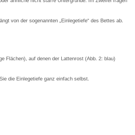
oder ähnliche nicht starre Untergründe. Im Zweifel fragen
ängt von der sogenannten „Einlegetiefe“ des Bettes ab.
ge Flächen), auf denen der Lattenrost (Abb. 2: blau)
ie die Einlegetiefe ganz einfach selbst.