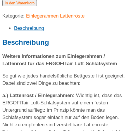
für
In den Warenkorb
orthopädische
Kategorie:
Einlegerahmen Lattenröste
Matratze
ERGOFITair
Beschreibung
140×220
cm
Beschreibung
Menge
Weitere Informationen zum Einlegerahmen /
Lattenrost für das ERGOFITair Luft-Schlafsystem
So gut wie jedes handelsübliche Bettgestell ist geeignet.
Dabei sind zwei Dinge zu beachten:
a.) Lattenrost / Einlegerahmen:
Wichtig ist, dass das
ERGOFITair Luft-Schlafsystem auf einem festen
Untergrund aufliegt; im Prinzip könnte man das
Schlafsystem sogar einfach nur auf den Boden legen.
Nicht zu empfehlen sind verstellbare Lattenroste,