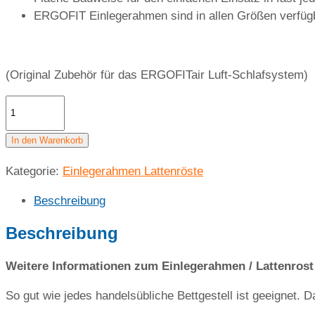
ERGOFIT Einlegerahmen sind in allen Größen verfügb
(Original Zubehör für das ERGOFITair Luft-Schlafsystem)
Einlegerahmen
mit
manueller
In den Warenkorb
Kopf-
Kategorie:
Einlegerahmen Lattenröste
und
Fußverstellung
Beschreibung
für
orthopädische
Beschreibung
Matratze
ERGOFITair
Weitere Informationen zum Einlegerahmen / Lattenrost
100×190
So gut wie jedes handelsübliche Bettgestell ist geeignet. 
cm
Menge