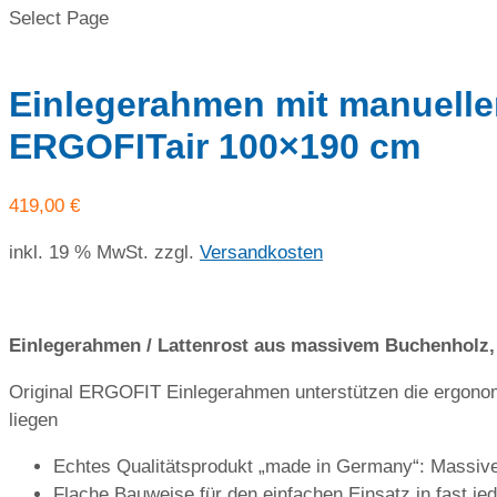
Select Page
Einlegerahmen mit manueller
ERGOFITair 100×190 cm
419,00
€
inkl. 19 % MwSt.
zzgl.
Versandkosten
Einlegerahmen / Lattenrost aus massivem Buchenholz, K
Original ERGOFIT Einlegerahmen unterstützen die ergon
liegen
Echtes Qualitätsprodukt „made in Germany“: Massives
Flache Bauweise für den einfachen Einsatz in fast 