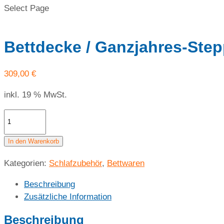
Select Page
Bettdecke / Ganzjahres-Ste
309,00
€
inkl. 19 % MwSt.
Bettdecke
/
Ganzjahres-
In den Warenkorb
Steppbett
Kategorien:
Schlafzubehör
,
Bettwaren
Merino
155x220
Beschreibung
cm
Zusätzliche Information
Menge
Beschreibung